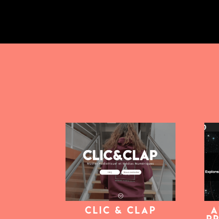
Clic & Clap
A
P