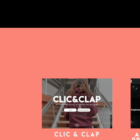
Clic & Clap
A
P