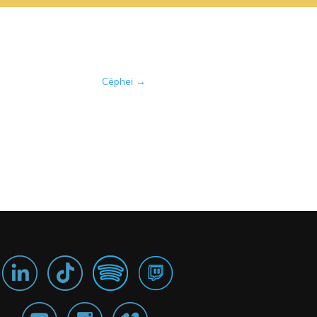
Cēphei
→