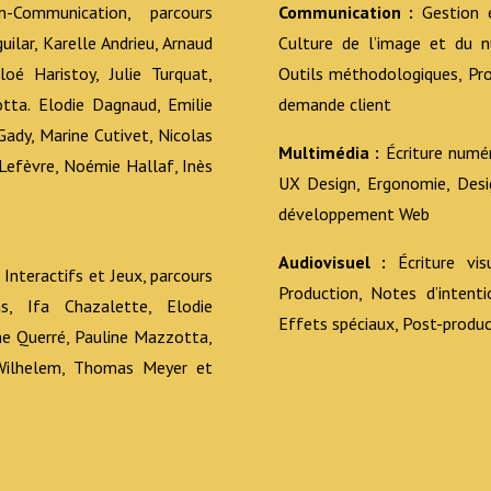
-Communication, parcours
Communication :
Gestion e
ilar, Karelle Andrieu, Arnaud
Culture de l’image et du nu
oé Haristoy, Julie Turquat,
Outils méthodologiques, Pro
otta. Elodie Dagnaud, Emilie
demande client
ady, Marine Cutivet, Nicolas
Multimédia :
Écriture numér
Lefèvre, Noémie Hallaf, Inès
UX Design, Ergonomie, Desi
développement Web
Audiovisuel :
Écriture visu
 Interactifs et Jeux, parcours
Production, Notes d’intent
s, Ifa Chazalette, Elodie
Effets spéciaux, Post-produc
ine Querré, Pauline Mazzotta,
 Wilhelem, Thomas Meyer et