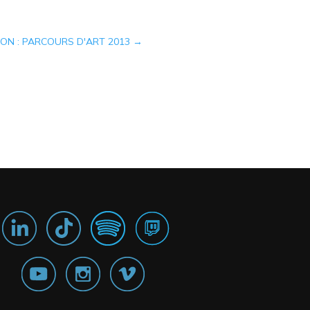
ON : PARCOURS D'ART 2013
→